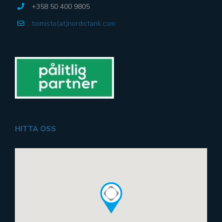
+358 50 400 9805
toimisto(at)nordictank.com
HITTA OSS