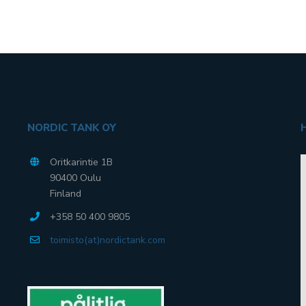
NORDIC TANK OY
Oritkarintie 1B
90400 Oulu
Finland
+358 50 400 9805
toimisto(at)nordictank.com