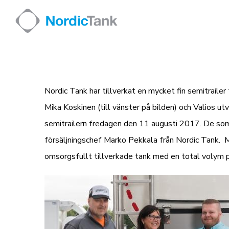
Skip
to
content
Nordic Tank har tillverkat en mycket fin semitrailer 
Mika Koskinen (till vänster på bilden) och Valios u
semitrailern fredagen den 11 augusti 2017. De som
försäljningschef Marko Pekkala från Nordic Tank. M
omsorgsfullt tillverkade tank med en total volym p