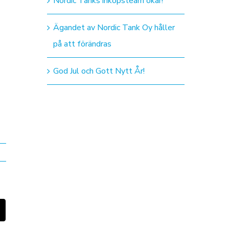
Nordic Tanks inköpsteam ökar!
Ägandet av Nordic Tank Oy håller
på att förändras
God Jul och Gott Nytt År!
n
Email