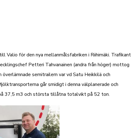
till Valio för den nya mellanmålsfabriken i Riihimäki. Trafikant
tvecklingschef Petteri Tahvanainen (andra från höger) mottog
 överlämnade semitrailern var vd Satu Heikkilä och
jölktransporterna går smidigt i denna välplanerade och
å 37,5 m3 och största tillåtna totalvikt på 52 ton.