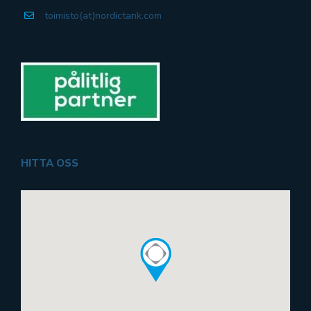
toimisto(at)nordictank.com
HITTA OSS