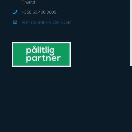
Finland
+358 50 400 9805
toimisto(at)nordictank.com