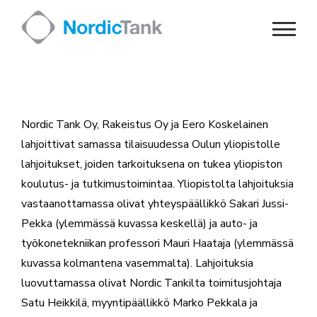
Skip
to
content
Nordic Tank Oy, Rakeistus Oy ja Eero Koskelainen
lahjoittivat samassa tilaisuudessa Oulun yliopistolle
lahjoitukset, joiden tarkoituksena on tukea yliopiston
koulutus- ja tutkimustoimintaa. Yliopistolta lahjoituksia
vastaanottamassa olivat yhteyspäällikkö Sakari Jussi-
Pekka (ylemmässä kuvassa keskellä) ja auto- ja
työkonetekniikan professori Mauri Haataja (ylemmässä
kuvassa kolmantena vasemmalta). Lahjoituksia
luovuttamassa olivat Nordic Tankilta toimitusjohtaja
Satu Heikkilä, myyntipäällikkö Marko Pekkala ja