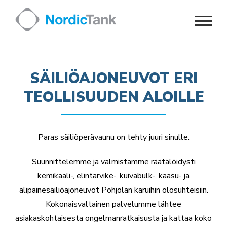
Skip
to
content
SÄILIÖAJONEUVOT ERI
TEOLLISUUDEN ALOILLE
Paras säiliöperävaunu on tehty juuri sinulle.
Suunnittelemme ja valmistamme räätälöidysti
kemikaali-, elintarvike-, kuivabulk-, kaasu- ja
alipainesäiliöajoneuvot Pohjolan karuihin olosuhteisiin.
Kokonaisvaltainen palvelumme lähtee
asiakaskohtaisesta ongelmanratkaisusta ja kattaa koko