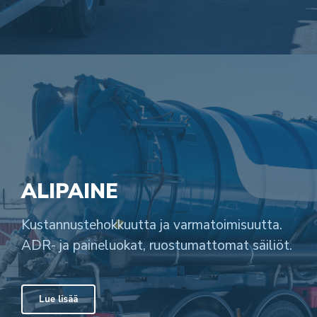
ALIPAINE
Kustannustehokkuutta ja varmatoimisuutta.
ADR- ja paineluokat, ruostumattomat säiliöt.
Lue lisää