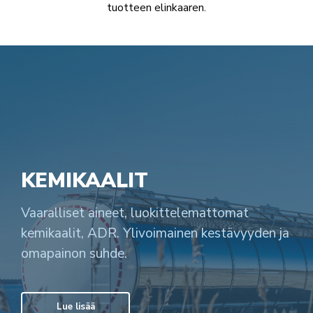
tuotteen elinkaaren.
KEMIKAALIT
Vaaralliset aineet, luokittelemattomat
kemikaalit, ADR. Ylivoimainen kestävyyden ja
omapainon suhde.
Lue lisää