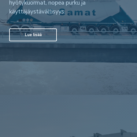
hyötykuormat, nopea purku ja
käyttäjäystävällisyys.
Lue lisää