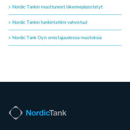
Nordic Tankin muuttuneet liikennejärjestelyt
Nordic Tankin hankintatiimi vahvistuu!
Nordic Tank Oy:n omistajuudessa muutoksia