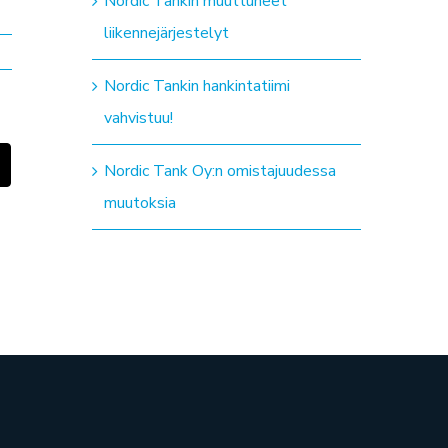
Nordic Tankin muuttuneet
liikennejärjestelyt
Nordic Tankin hankintatiimi
vahvistuu!
n
Sähköposti
Nordic Tank Oy:n omistajuudessa
muutoksia