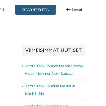
TYS
Suomi
OTA YHTEYTTÄ
VIIMEISIMMÄT UUTISET
Nordic Tank Oy aloittaa yhteistyön
Harsø Maskiner A/S:n kanssa
Nordic Tank Oy muuttaa uusiin
toimitiloihin