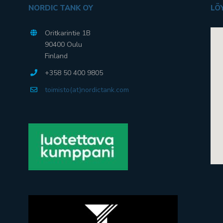
NORDIC TANK OY
LÖ
Oritkarintie 1B
90400 Oulu
Finland
+358 50 400 9805
toimisto(at)nordictank.com