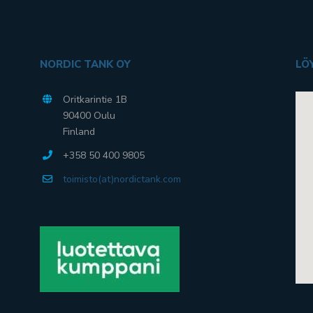
NORDIC TANK OY
LÖ
Oritkarintie 1B
90400 Oulu
Finland
+358 50 400 9805
toimisto(at)nordictank.com