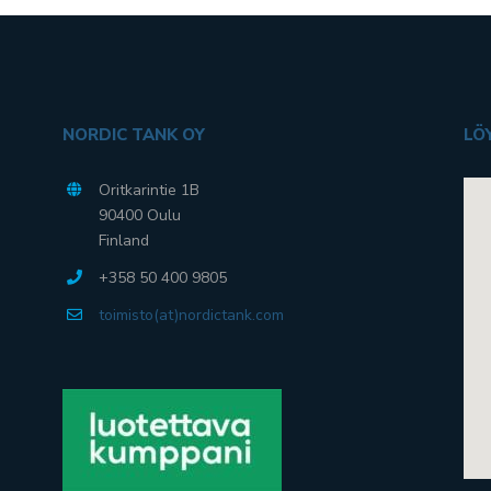
NORDIC TANK OY
LÖ
Oritkarintie 1B
90400 Oulu
Finland
+358 50 400 9805
toimisto(at)nordictank.com